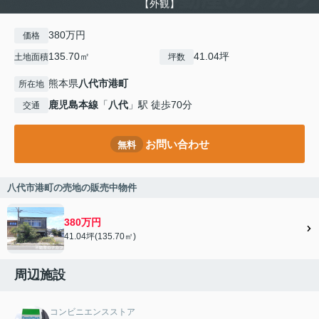
【外観】
380万円
価格
135.70㎡
41.04坪
土地面積
坪数
熊本県
八代市
港町
所在地
鹿児島本線
「
八代
」駅 徒歩70分
交通
お問い合わせ
無料
八代市港町の売地の販売中物件
380万円
41.04坪(135.70㎡)
周辺施設
コンビニエンスストア