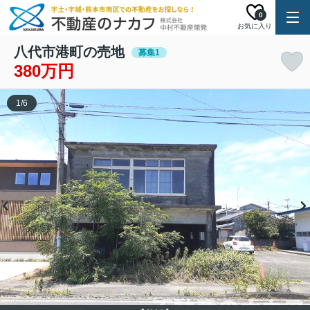
0
お気に入り
八代市港町の売地
募集1
380万円
1
/
6