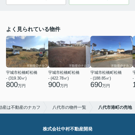
よく見られている物件
宇城市松橋町松橋
宇城市松橋町松橋
宇城市松橋町松橋
- (319.30㎡)
- (422.78㎡)
- (188.85㎡)
-
800
900
690
万円
万円
万円
動産は不動産のナカフ
八代市の物件一覧
八代市港町の売地
株式会社中村不動産開発