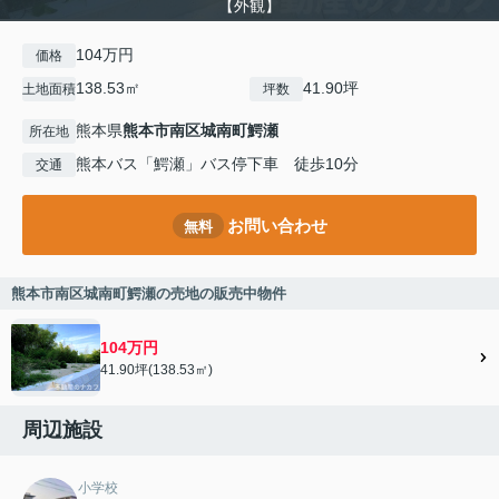
【外観】
104万円
価格
138.53㎡
41.90坪
土地面積
坪数
熊本県
熊本市南区
城南町鰐瀬
所在地
熊本バス「鰐瀬」バス停下車 徒歩10分
交通
お問い合わせ
無料
熊本市南区城南町鰐瀬の売地の販売中物件
104万円
41.90坪(138.53㎡)
周辺施設
小学校