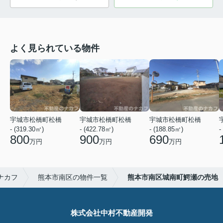
よく見られている物件
宇城市松橋町松橋
宇城市松橋町松橋
宇城市松橋町松橋
- (319.30㎡)
- (422.78㎡)
- (188.85㎡)
-
800
900
690
万円
万円
万円
ナカフ
熊本市南区の物件一覧
熊本市南区城南町鰐瀬の売地
株式会社中村不動産開発