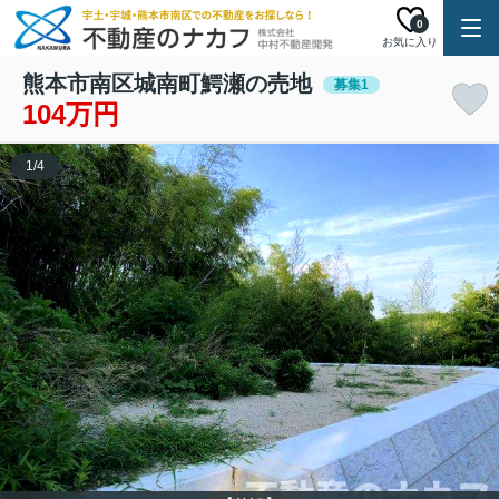
0
お気に入り
熊本市南区城南町鰐瀬の売地
募集1
104万円
1
/
4