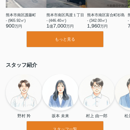
熊本市南区護藤町
熊本市南区馬渡１丁目
熊本市南区富合町杉島
- (965.92㎡)
- (446.40㎡)
- (342.00㎡)
-
900
1
7,000
1,960
万円
億
万円
万円
もっと見る
スタッフ紹介
野村 羚
坂本 未来
村上 由一郎
松
スタッフ一覧