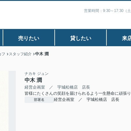
営業時間：9:30～17:30
売りたい
貸したい
来
中木 潤
カフ
スタッフ紹介
ナカキ ジュン
中木 潤
経営企画室 ／ 宇城松橋店 店長
皆様にたくさんの笑顔を届けられるよう一生懸命に頑張り
経営企画室 ／ 宇城松橋店 店長
部署名