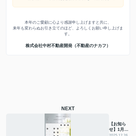
本年のご愛顧に心より感謝申し上げますと共に、
来年も変わらぬお引き立てのほど、よろしくお願い申し上げま
す。
株式会社中村不動産開発（不動産のナカフ）
NEXT
【お知ら
せ】1月の
店休日
2025.12.26