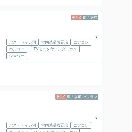
敷礼0
即入居可
バス・トイレ別
室内洗濯機置場
エアコン
バルコニー
TVモニタ付インターホン
シャワー
敷礼0
即入居可
パノラマ
バス・トイレ別
室内洗濯機置場
エアコン