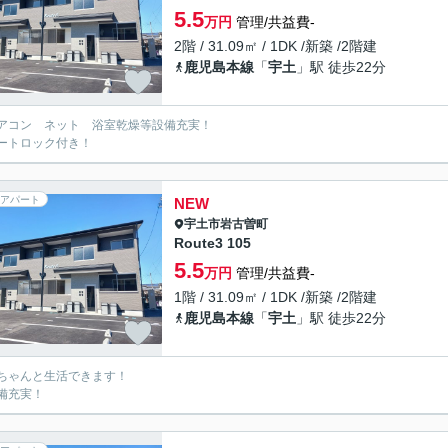
5.5
万円
管理/共益費-
2階 / 31.09㎡ / 1DK /新築 /2階建
鹿児島本線
「
宇土
」駅 徒歩22分
アコン ネット 浴室乾燥等設備充実！
ートロック付き！
アパート
NEW
宇土市
岩古曽町
Route3 105
5.5
万円
管理/共益費-
1階 / 31.09㎡ / 1DK /新築 /2階建
鹿児島本線
「
宇土
」駅 徒歩22分
ちゃんと生活できます！
備充実！