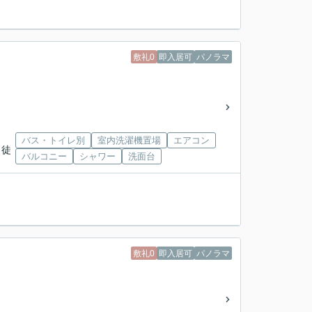
敷礼0
即入居可
パノラマ
バス・トイレ別
室内洗濯機置場
エアコン
 徒
バルコニー
シャワー
洗面台
敷礼0
即入居可
パノラマ