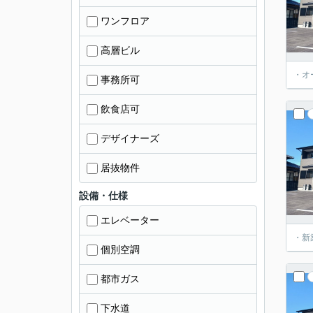
ワンフロア
高層ビル
・オ
事務所可
飲食店可
デザイナーズ
居抜物件
設備・仕様
エレベーター
・新
個別空調
都市ガス
下水道