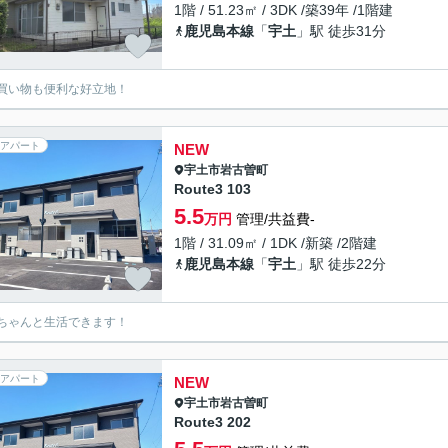
1階 / 51.23㎡ / 3DK /築39年 /1階建
鹿児島本線
「
宇土
」駅 徒歩31分
買い物も便利な好立地！
アパート
NEW
宇土市
岩古曽町
Route3 103
5.5
万円
管理/共益費-
1階 / 31.09㎡ / 1DK /新築 /2階建
鹿児島本線
「
宇土
」駅 徒歩22分
ちゃんと生活できます！
アパート
NEW
宇土市
岩古曽町
Route3 202