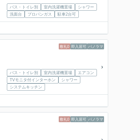
バス・トイレ別
室内洗濯機置場
シャワー
洗面台
プロパンガス
駐車2台可
敷礼0
即入居可
パノラマ
バス・トイレ別
室内洗濯機置場
エアコン
TVモニタ付インターホン
シャワー
システムキッチン
敷礼0
即入居可
パノラマ