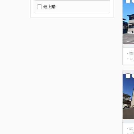
最上階
・猫
・ロ
・広