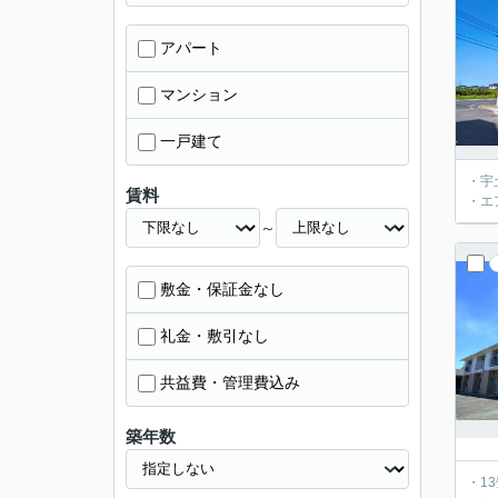
アパート
マンション
一戸建て
・宇
賃料
・エ
～
敷金・保証金なし
礼金・敷引なし
共益費・管理費込み
築年数
・1