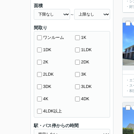
・シ
面積
・好
～
間取り
ワンルーム
1K
1DK
1LDK
2K
2DK
2LDK
3K
・エ
・ス
3DK
3LDK
・和
4K
4DK
4LDK以上
駅・バス停からの時間