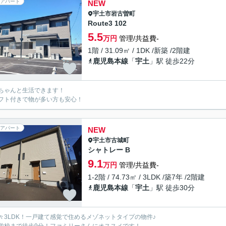
アパート
NEW
宇土市
岩古曽町
Route3 102
5.5
万円
管理/共益費-
1階 / 31.09㎡ / 1DK /新築 /2階建
鹿児島本線
「
宇土
」駅 徒歩22分
ちゃんと生活できます！
フト付きで物が多い方も安心！
アパート
NEW
宇土市
古城町
シャトレー B
9.1
万円
管理/共益費-
1-2階 / 74.73㎡ / 3LDK /築7年 /2階建
鹿児島本線
「
宇土
」駅 徒歩30分
々3LDK！一戸建て感覚で住めるメゾネットタイプの物件♪