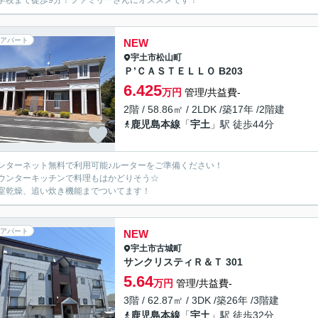
学校まで徒歩9分！ファミリーさんにオススメです！
アパート
NEW
宇土市
松山町
Ｐ’ＣＡＳＴＥＬＬＯ B203
6.425
万円
管理/共益費-
2階 / 58.86㎡ / 2LDK /築17年 /2階建
鹿児島本線
「
宇土
」駅 徒歩44分
ンターネット無料で利用可能♪ルーターをご準備ください！
ウンターキッチンで料理もはかどりそう☆
室乾燥、追い炊き機能までついてます！
アパート
NEW
宇土市
古城町
サンクリスティＲ＆Ｔ 301
5.64
万円
管理/共益費-
3階 / 62.87㎡ / 3DK /築26年 /3階建
鹿児島本線
「
宇土
」駅 徒歩32分