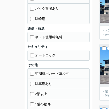
バイク置場あり
駐輪場
通信・放送
・エ
・オ
ネット使用料無料
セキュリティ
オートロック
その他
初期費用カード決済可
駐車場あり
・猫
2階以上
・設
1階の物件