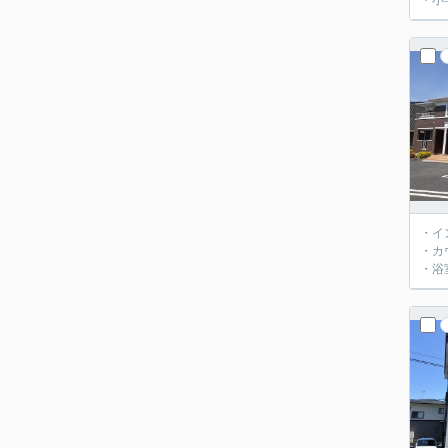
・小
・イ
・カ
・浴