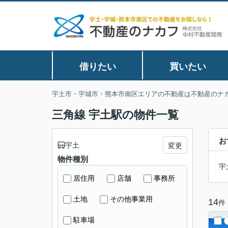
借りたい
買いたい
宇土市・宇城市・熊本市南区エリアの不動産は不動産のナ
三角線 宇土駅の物件一覧
お
宇土
変更
物件種別
宇
居住用
店舗
事務所
土地
その他事業用
14
件
駐車場