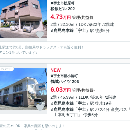
宇土市
松原町
松原ビル 202
4.73
万円
管理/共益費-
2階 / 32.30㎡ / 1DK /築22年 /2階建
鹿児島本線
「
宇土
」駅 徒歩6分
土駅まで約6分、郵便局やドラッグストアも近く便利！
アコン1台ついています♪
アパート
NEW
宇土市
新小路町
鶴城ハイツ 206
6.03
万円
管理/共益費-
2階 / 45.99㎡ / 1LDK /築38年 /2階建
鹿児島本線
「
宇土
」駅 徒歩19分
鹿児島本線
「
宇土
」駅 バス4分 産交バス
土本町五丁目」 停歩5分
3畳の広々LDK！家具の配置も思いのまま！