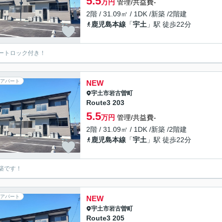
5.5
万円
管理/共益費-
2階 / 31.09㎡ / 1DK /新築 /2階建
鹿児島本線
「
宇土
」駅 徒歩22分
ートロック付き！
アパート
NEW
宇土市
岩古曽町
Route3 203
5.5
万円
管理/共益費-
2階 / 31.09㎡ / 1DK /新築 /2階建
鹿児島本線
「
宇土
」駅 徒歩22分
築です！
アパート
NEW
宇土市
岩古曽町
Route3 205