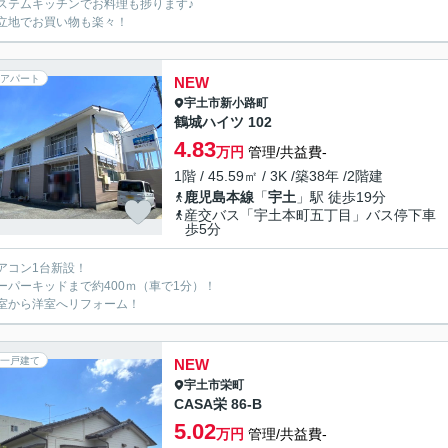
ステムキッチンでお料理も捗ります♪
立地でお買い物も楽々！
アパート
NEW
宇土市
新小路町
鶴城ハイツ 102
4.83
万円
管理/共益費-
1階 / 45.59㎡ / 3K /築38年 /2階建
鹿児島本線
「
宇土
」駅 徒歩19分
産交バス「宇土本町五丁目」バス停下車
歩5分
アコン1台新設！
ーパーキッドまで約400ｍ（車で1分）！
室から洋室へリフォーム！
一戸建て
NEW
宇土市
栄町
CASA栄 86-B
5.02
万円
管理/共益費-