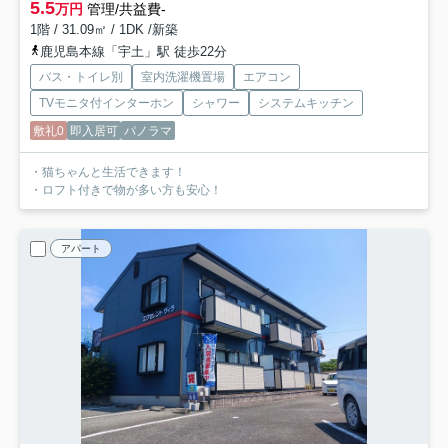
5.5
万円
管理/共益費-
1階 / 31.09㎡ / 1DK /新築
鹿児島本線「宇土」駅 徒歩22分
バス・トイレ別
室内洗濯機置場
エアコン
TVモニタ付インターホン
シャワー
システムキッチン
敷礼0
即入居可
パノラマ
・猫ちゃんと生活できます！
・ロフト付きで物が多い方も安心！
アパート