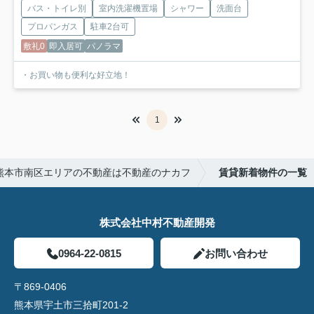
バス・トイレ別
室内洗濯機置場
シャワー
洗面台
プロパンガス
駐車2台可
敷礼0
即入居可
パノラマ
・お買い物も便利な好立地！
1
熊本市南区エリアの不動産は不動産のナカフ
賃貸新着物件の一覧
株式会社中村不動産開発
0964-22-0815
お問い合わせ
〒869-0406
熊本県宇土市三拾町201-2