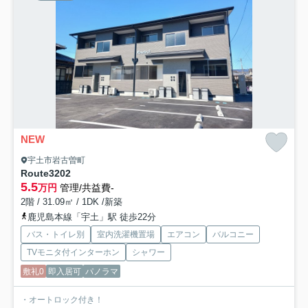
NEW
宇土市岩古曽町
Route3
202
5.5
万円
管理/共益費-
2階 / 31.09㎡ / 1DK /新築
鹿児島本線「宇土」駅 徒歩22分
バス・トイレ別
室内洗濯機置場
エアコン
バルコニー
TVモニタ付インターホン
シャワー
敷礼0
即入居可
パノラマ
・オートロック付き！