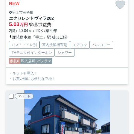
NEW
宇土市三拾町
エクセレントヴィラ
202
5.03
万円
管理/共益費-
2階 / 40.04㎡ / 2DK /築29年
鹿児島本線「宇土」駅 徒歩13分
バス・トイレ別
室内洗濯機置場
エアコン
バルコニー
TVモニタ付インターホン
シャワー
敷礼0
即入居可
パノラマ
・ネットも導入！
・お買い物にも便利な立地！
アパート