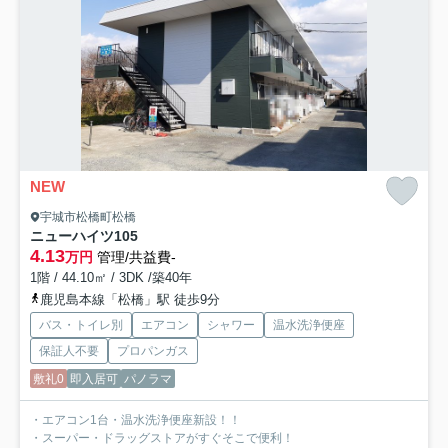
NEW
宇城市松橋町松橋
ニューハイツ
105
4.13
万円
管理/共益費-
1階 / 44.10㎡ / 3DK /築40年
鹿児島本線「松橋」駅 徒歩9分
バス・トイレ別
エアコン
シャワー
温水洗浄便座
保証人不要
プロパンガス
敷礼0
即入居可
パノラマ
・エアコン1台・温水洗浄便座新設！！
・スーパー・ドラッグストアがすぐそこで便利！