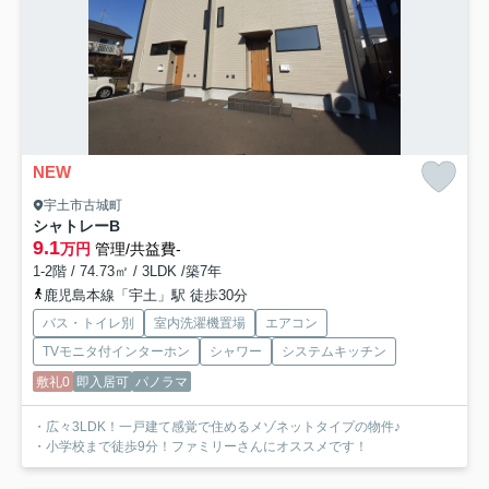
NEW
宇土市古城町
シャトレー
B
9.1
万円
管理/共益費-
1-2階 / 74.73㎡ / 3LDK /築7年
鹿児島本線「宇土」駅 徒歩30分
バス・トイレ別
室内洗濯機置場
エアコン
TVモニタ付インターホン
シャワー
システムキッチン
敷礼0
即入居可
パノラマ
・広々3LDK！一戸建て感覚で住めるメゾネットタイプの物件♪
・小学校まで徒歩9分！ファミリーさんにオススメです！