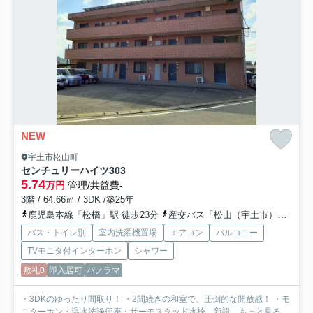
NEW
宇土市松山町
センチュリーハイツ
303
5.74
万円
管理/共益費-
3階 / 64.66㎡ / 3DK /築25年
鹿児島本線「松橋」駅 徒歩23分
産交バス「松山（宇土市）」バス停下車 徒歩6分
バス・トイレ別
室内洗濯機置場
エアコン
バルコニー
TVモニタ付インターホン
シャワー
敷礼0
即入居可
パノラマ
・3DKのゆったり間取り！ ・2間続きの和室で、圧倒的な開放感！ ・モ
ニターホン・温水洗浄便座・サーモスタッド水栓 新設...
もっと見る