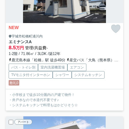
NEW
宇城市松橋町浦川内
エミナンス
A
8.5
万円
管理/共益費-
1-2階 / 71.86㎡ / 3LDK /築12年
鹿児島本線「松橋」駅 徒歩49分
産交バス「大鳥（熊本県）」バス停下車 徒歩10分
バス・トイレ別
室内洗濯機置場
エアコン
TVモニタ付インターホン
シャワー
システムキッチン
敷礼0
・小学校まで徒歩10分圏内の戸建て物件！
・井戸水なので水道代不要です♪
・システムキッチンで料理もはかどりそう☆
アパート