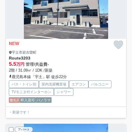
NEW
宇土市岩古曽町
Route3
203
5.5
万円
管理/共益費-
2階 / 31.09㎡ / 1DK /新築
鹿児島本線「宇土」駅 徒歩22分
バス・トイレ別
室内洗濯機置場
エアコン
バルコニー
TVモニタ付インターホン
シャワー
敷礼0
即入居可
パノラマ
・新築です！
アパート