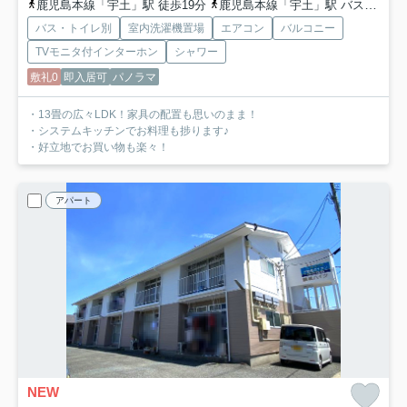
鹿児島本線「宇土」駅 徒歩19分
鹿児島本線「宇土」駅 バス4分 産交バス「宇土本町五丁目」 停歩5分
バス・トイレ別
室内洗濯機置場
エアコン
バルコニー
TVモニタ付インターホン
シャワー
敷礼0
即入居可
パノラマ
・13畳の広々LDK！家具の配置も思いのまま！
・システムキッチンでお料理も捗ります♪
・好立地でお買い物も楽々！
アパート
NEW