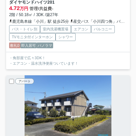
ダイヤモンドハイツ
201
4.72
万円
管理/共益費-
2階 / 50.18㎡ / 3DK /築27年
鹿児島本線「小川」駅 徒歩25分
産交バス「小川四つ角」バス停下車 徒歩5分
バス・トイレ別
室内洗濯機置場
エアコン
バルコニー
TVモニタ付インターホン
シャワー
敷礼0
即入居可
パノラマ
・角部屋で広々3DK！
・エアコン・温水洗浄便座ついています！
アパート