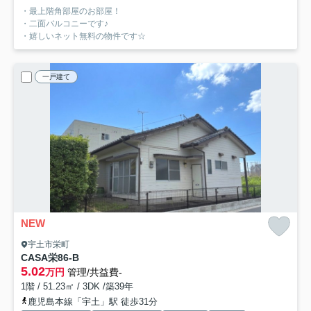
・最上階角部屋のお部屋！
・二面バルコニーです♪
・嬉しいネット無料の物件です☆
一戸建て
NEW
宇土市栄町
CASA栄
86-B
5.02
万円
管理/共益費-
1階 / 51.23㎡ / 3DK /築39年
鹿児島本線「宇土」駅 徒歩31分