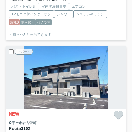
バス・トイレ別
室内洗濯機置場
エアコン
TVモニタ付インターホン
シャワー
システムキッチン
敷礼0
即入居可
パノラマ
・猫ちゃんと生活できます！
アパート
NEW
宇土市岩古曽町
Route3
102