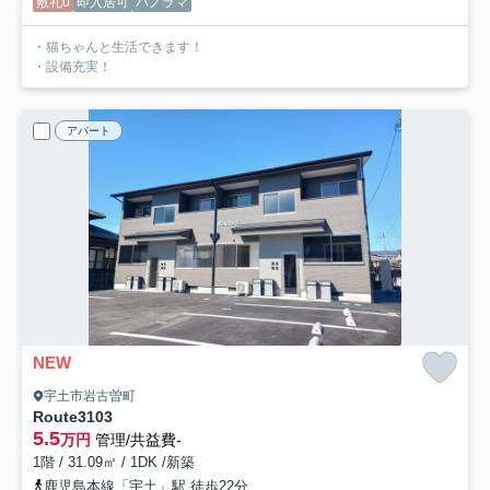
敷礼0
即入居可
パノラマ
・猫ちゃんと生活できます！
・設備充実！
アパート
NEW
宇土市岩古曽町
Route3
103
5.5
万円
管理/共益費-
1階 / 31.09㎡ / 1DK /新築
鹿児島本線「宇土」駅 徒歩22分