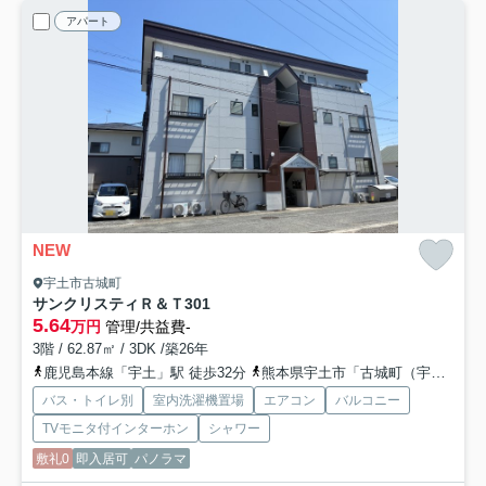
アパート
NEW
宇土市古城町
サンクリスティＲ＆Ｔ
301
5.64
万円
管理/共益費-
3階 / 62.87㎡ / 3DK /築26年
鹿児島本線「宇土」駅 徒歩32分
熊本県宇土市「古城町（宇土市）」バス停下車 徒歩3分
バス・トイレ別
室内洗濯機置場
エアコン
バルコニー
TVモニタ付インターホン
シャワー
敷礼0
即入居可
パノラマ