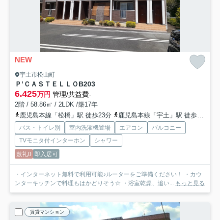
NEW
宇土市松山町
Ｐ’ＣＡＳＴＥＬＬＯ
B203
6.425
万円
管理/共益費-
2階 / 58.86㎡ / 2LDK /築17年
鹿児島本線「松橋」駅 徒歩23分
鹿児島本線「宇土」駅 徒歩44分
バス・トイレ別
室内洗濯機置場
エアコン
バルコニー
TVモニタ付インターホン
シャワー
敷礼0
即入居可
・インターネット無料で利用可能♪ルーターをご準備ください！ ・カウ
ンターキッチンで料理もはかどりそう☆ ・浴室乾燥、追い...
もっと見る
賃貸マンション