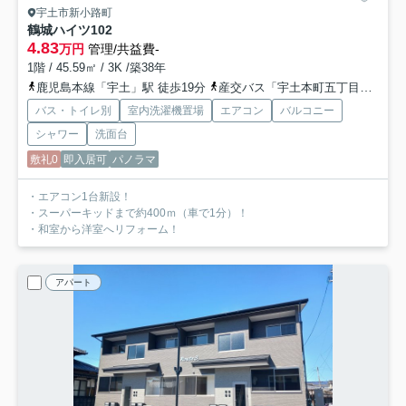
宇土市新小路町
鶴城ハイツ
102
4.83
万円
管理/共益費-
1階 / 45.59㎡ / 3K /築38年
鹿児島本線「宇土」駅 徒歩19分
産交バス「宇土本町五丁目」バス停下車 徒歩5分
バス・トイレ別
室内洗濯機置場
エアコン
バルコニー
シャワー
洗面台
敷礼0
即入居可
パノラマ
・エアコン1台新設！
・スーパーキッドまで約400ｍ（車で1分）！
・和室から洋室へリフォーム！
アパート