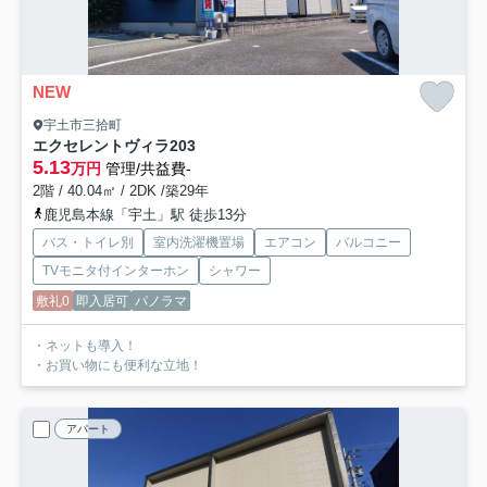
NEW
宇土市三拾町
エクセレントヴィラ
203
5.13
万円
管理/共益費-
2階 / 40.04㎡ / 2DK /築29年
鹿児島本線「宇土」駅 徒歩13分
バス・トイレ別
室内洗濯機置場
エアコン
バルコニー
TVモニタ付インターホン
シャワー
敷礼0
即入居可
パノラマ
・ネットも導入！
・お買い物にも便利な立地！
アパート