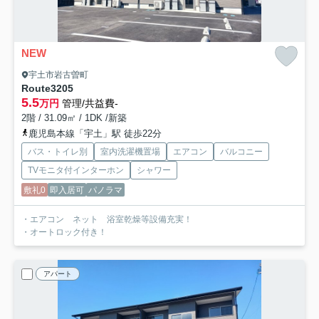
NEW
宇土市岩古曽町
Route3
205
5.5
万円
管理/共益費-
2階 / 31.09㎡ / 1DK /新築
鹿児島本線「宇土」駅 徒歩22分
バス・トイレ別
室内洗濯機置場
エアコン
バルコニー
TVモニタ付インターホン
シャワー
敷礼0
即入居可
パノラマ
・エアコン ネット 浴室乾燥等設備充実！
・オートロック付き！
アパート