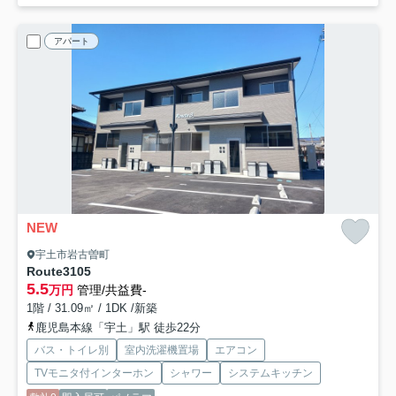
アパート
NEW
宇土市岩古曽町
Route3
105
5.5
万円
管理/共益費-
1階 / 31.09㎡ / 1DK /新築
鹿児島本線「宇土」駅 徒歩22分
バス・トイレ別
室内洗濯機置場
エアコン
TVモニタ付インターホン
シャワー
システムキッチン