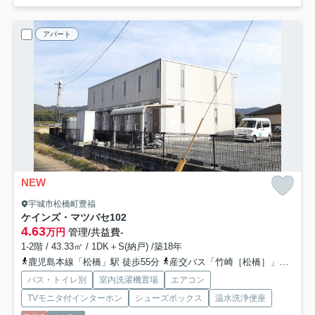
アパート
NEW
宇城市松橋町豊福
ケインズ・マツバセ
102
4.63
万円
管理/共益費-
1-2階 / 43.33㎡ / 1DK＋S(納戸) /築18年
鹿児島本線「松橋」駅 徒歩55分
産交バス「竹崎［松橋］」バス停下車 徒歩4分
バス・トイレ別
室内洗濯機置場
エアコン
TVモニタ付インターホン
シューズボックス
温水洗浄便座