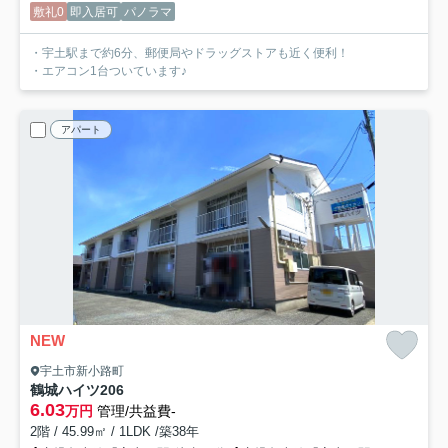
敷礼0
即入居可
パノラマ
・宇土駅まで約6分、郵便局やドラッグストアも近く便利！
・エアコン1台ついています♪
アパート
NEW
宇土市新小路町
鶴城ハイツ
206
6.03
万円
管理/共益費-
2階 / 45.99㎡ / 1LDK /築38年