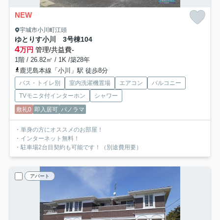
NEW
宇城市小川町江頭
ゆとりす小川 3号棟
104
4
万円
管理/共益費-
1階 / 26.82㎡ / 1K /築28年
鹿児島本線「小川」駅 徒歩8分
バス・トイレ別
室内洗濯機置場
エアコン
バルコニー
TVモニタ付インターホン
シャワー
敷礼0
即入居可
パノラマ
・単身の方にオススメのお部屋！
・インターネット無料！
・駐車場2台目契約も可能です！（別途費用要）
アパート