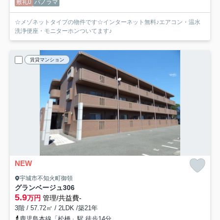
敷礼0
パノラマ
☆メゾネットタイプの物件です☆インターネット無料♪エアコン・温水
洗浄便座・モニターホンついてます♪
賃貸マンション
NEW
宇城市不知火町御領
グランベージュ
306
5.9
万円
管理/共益費-
3階 / 57.72㎡ / 2LDK /築21年
鹿児島本線「松橋」駅 徒歩14分