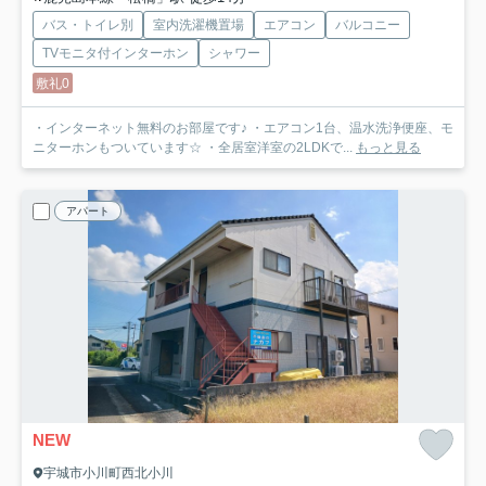
バス・トイレ別
室内洗濯機置場
エアコン
バルコニー
TVモニタ付インターホン
シャワー
敷礼0
・インターネット無料のお部屋です♪ ・エアコン1台、温水洗浄便座、モ
ニターホンもついています☆ ・全居室洋室の2LDKで...
もっと見る
アパート
NEW
宇城市小川町西北小川