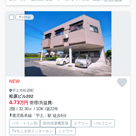
アパート
NEW
宇土市松原町
松原ビル
202
4.73
万円
管理/共益費-
2階 / 32.30㎡ / 1DK /築22年
鹿児島本線「宇土」駅 徒歩6分
バス・トイレ別
室内洗濯機置場
エアコン
バルコニー
TVモニタ付インターホン
シャワー